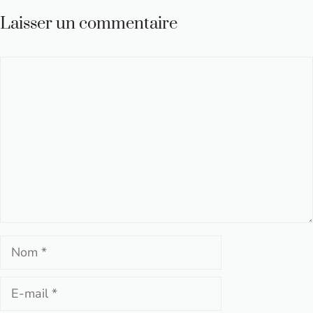
Laisser un commentaire
Commentaire
Nom
E-
mail