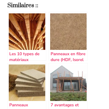
Similaires ::
Les 10 types de
Panneaux en fibre
matériaux
dure (HDF, Isorel
écologiques pour
ou Masonite) :
une construction
Prix, utilisation,
durable
avantage et
inconvénients
Panneaux
7 avantages et