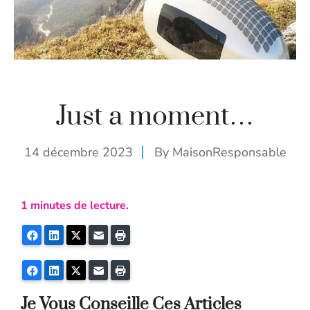
Just a moment…
14 décembre 2023
By
MaisonResponsable
1
minutes de lecture.
Facebook
LinkedIn
Twitter
E-mail
Imprimer
Facebook
LinkedIn
Twitter
E-mail
Imprimer
Je Vous Conseille Ces Articles