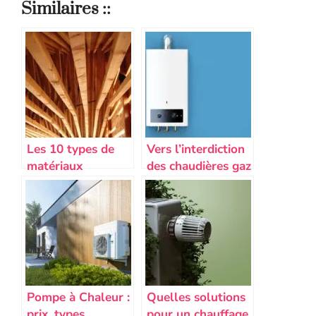
Similaires ::
Les 10 types de
Vers l’interdiction
matériaux
des chaudières gaz
écologiques pour
: Quelle rentabilité
une construction
comparée pompes
durable
à chaleur vs
chaudière gaz ?
Pompe à Chaleur :
Quelles solutions
prix, types,
pour un chauffage