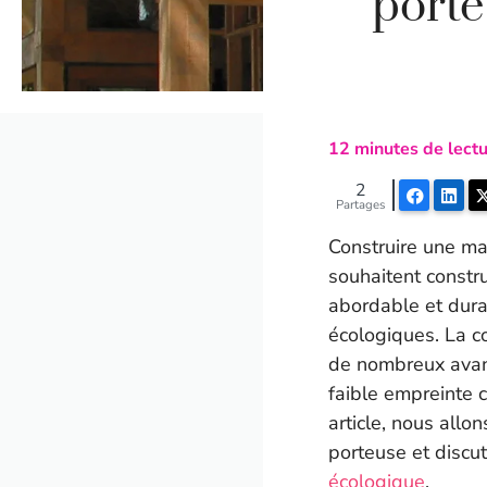
porte
12
minutes de lectu
2
Faceboo
Lin
Partages
Construire une ma
souhaitent constru
abordable et durab
écologiques. La c
de nombreux avant
faible empreinte 
article, nous allo
porteuse et discu
écologique
.