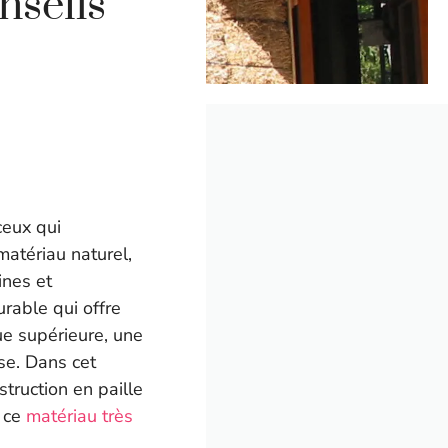
nseils
ceux qui
matériau naturel,
ines et
rable qui offre
e supérieure, une
se. Dans cet
struction en paille
c ce
matériau très