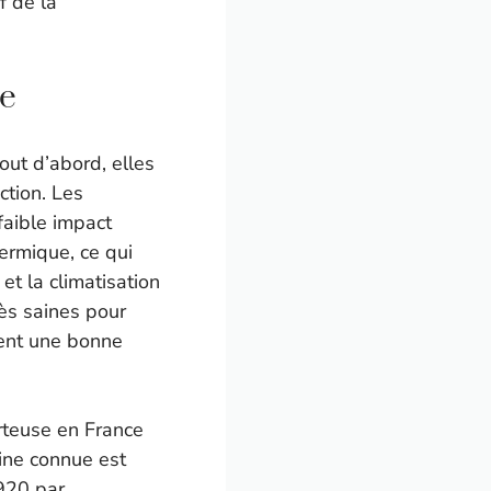
f de la
se
ut d’abord, elles
ction. Les
faible impact
ermique, ce qui
t la climatisation
rès saines pour
rent une bonne
rteuse en France
ine connue est
920 par