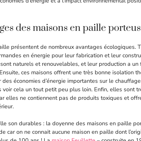
conomies d’énergie et à l’impact environnemental positi
ges des maisons en paille porteu
ille présentent de nombreux avantages écologiques. To
mandes en énergie pour leur fabrication et leur constru
 sont naturels et renouvelables, et leur production a un 
Ensuite, ces maisons offrent une très bonne isolation th
r des économies d’énergie importantes sur le chauffage e
 voir cela un tout petit peu plus loin. Enfin, elles sont t
car elles ne contiennent pas de produits toxiques et off
érieur.
lle son durables : la doyenne des maisons en paille po
 car on ne connait aucune maison en paille dont l’orig
plus de 100 ans ! La
maison Feuillette
– construite en 1