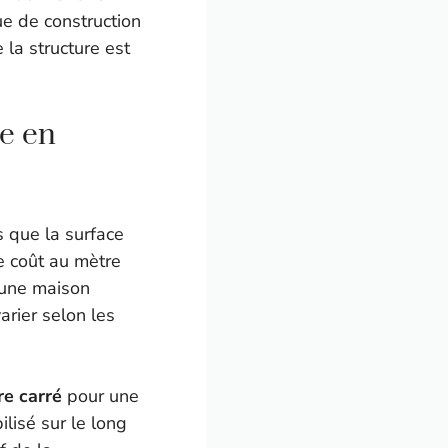
ue de construction
 la structure est
se en
s que la surface
le coût au mètre
’une maison
arier selon les
re carré
pour une
lisé sur le long