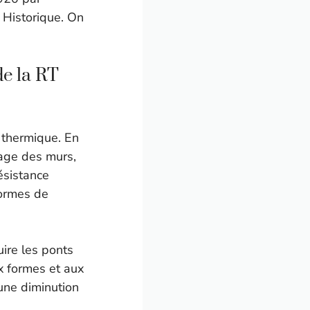
 Historique. On
e la RT
 thermique. En
sage des murs,
ésistance
normes de
ire les ponts
x formes et aux
une diminution