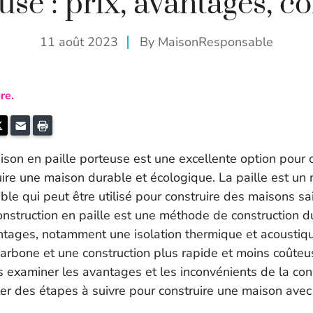
use : prix, avantages, co
11 août 2023
By
MaisonResponsable
re.
k
kedIn
Twitter
E-mail
Imprimer
ison en paille porteuse est une excellente option pour 
ire une maison durable et écologique. La paille est un 
le qui peut être utilisé pour construire des maisons sa
onstruction en paille est une méthode de construction du
ages, notamment une isolation thermique et acoustiqu
carbone et une construction plus rapide et moins coûteu
ns examiner les avantages et les inconvénients de la con
ter des étapes à suivre pour construire une maison ave