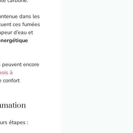
nte carbone.
contenue dans les
cuent ces fumées
apeur d’eau et
nergétique
s peuvent encore
bois à
 confort
mmation
urs étapes :