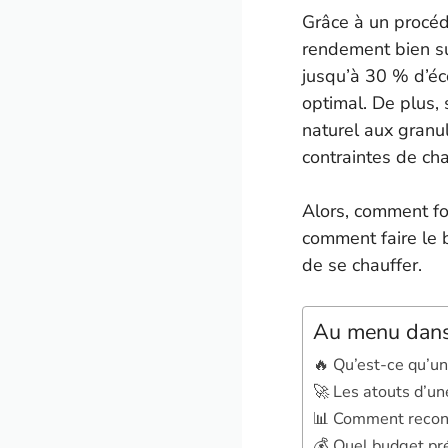
Grâce à un procéd
rendement bien su
jusqu’à 30 % d’éc
optimal. De plus,
naturel aux granu
contraintes de ch
Alors, comment fo
comment faire le 
de se chauffer.
Au menu dans 
🔥 Qu’est-ce qu’u
🚀 Les atouts d’u
📊 Comment recon
💰 Quel budget pr