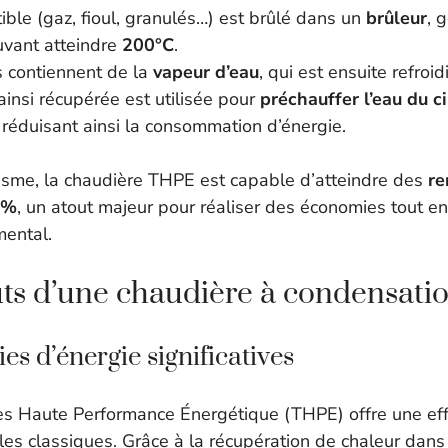
ble (gaz, fioul, granulés…) est brûlé dans un
brûleur
, 
vant atteindre
200°C
.
 contiennent de la
vapeur d’eau
, qui est ensuite refroi
ainsi récupérée est utilisée pour
préchauffer l’eau du ci
, réduisant ainsi la consommation d’énergie.
sme, la chaudière THPE est capable d’atteindre des
r
 %
, un atout majeur pour réaliser des économies tout e
mental.
uts d’une chaudière à condensat
s d’énergie significatives
ès Haute Performance Énergétique (THPE) offre une effi
es classiques. Grâce à la récupération de chaleur dans