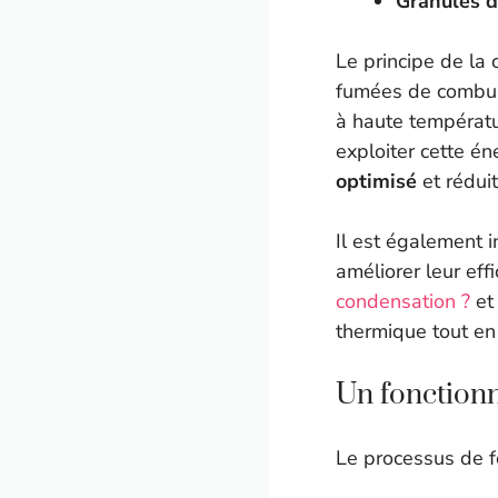
Granulés d
Le principe de la
fumées de combust
à haute températu
exploiter cette é
optimisé
et rédui
Il est également 
améliorer leur eff
condensation ?
et
thermique tout en
Un fonction
Le processus de f