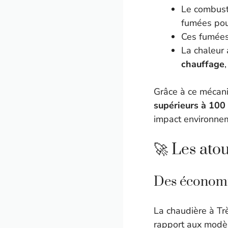
Le combusti
fumées pou
Ces fumées
La chaleur 
chauffage
Grâce à ce mécani
supérieurs à 100
impact environne
🚀 Les ato
Des économie
La chaudière à Tr
rapport aux modèl