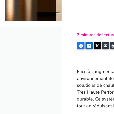
7
minutes de lectur
Facebook
LinkedIn
Twitter
E-m
Face à l’augmenta
environnementales
solutions de chau
Très Haute Perfor
durable. Ce syst
tout en réduisant 