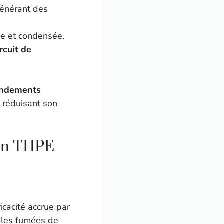
générant des
die et condensée.
rcuit de
endements
n réduisant son
ion THPE
cacité accrue par
 les fumées de