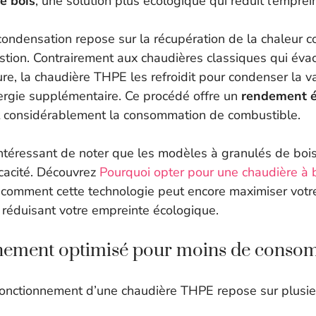
e bois
, une solution plus écologique qui réduit l’emprei
 condensation repose sur la récupération de la chaleur 
ion. Contrairement aux chaudières classiques qui éva
re, la chaudière THPE les refroidit pour condenser la v
nergie supplémentaire. Ce procédé offre un
rendement é
t considérablement la consommation de combustible.
intéressant de noter que les modèles à granulés de boi
icacité. Découvrez
Pourquoi opter pour une chaudière à 
 comment cette technologie peut encore maximiser votre
 réduisant votre empreinte écologique.
nement optimisé pour moins de conso
onctionnement d’une chaudière THPE repose sur plusie