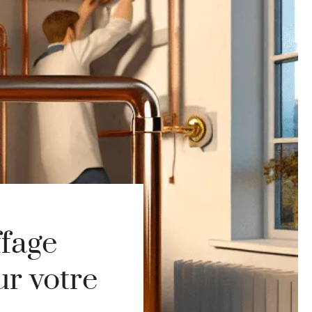
fage
r votre