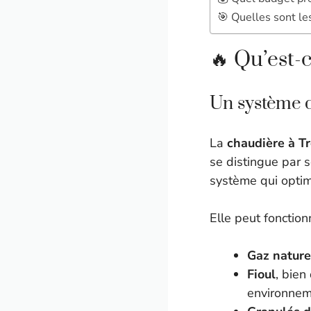
🎯 Quelles sont le
🔥 Qu’est-
Un système 
La
chaudière à T
se distingue par 
système qui optimi
Elle peut fonction
Gaz nature
Fioul
, bien
environnem