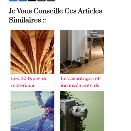
Je Vous Conseille Ces Articles
Similaires ::
Les 10 types de
Les avantages et
matériaux
inconvénients du
écologiques pour
chauffage
une construction
électrique en 2024
durable