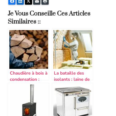
Facebook
LinkedIn
Twitter
E-mail
Imprimer
Je Vous Conseille Ces Articles
Similaires ::
Chaudière à bois à
La bataille des
condensation :
isolants : laine de
avantages, prix, 10
verre ou laine de
top modèles
roche, lequel
choisir pour votre
maison ?