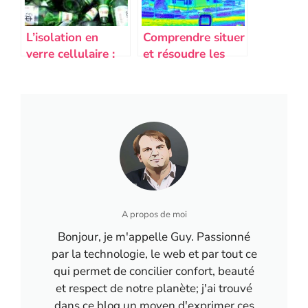
L’isolation en
Comprendre situer
verre cellulaire :
et résoudre les
Une performance
ponts thermiques
thermique et
pour une maison
mécanique qui se
bien isolée
paie !
A propos de moi
Bonjour, je m'appelle Guy. Passionné
par la technologie, le web et par tout ce
qui permet de concilier confort, beauté
et respect de notre planète; j'ai trouvé
dans ce blog un moyen d'exprimer ces