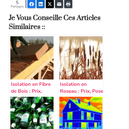
5
Facebook
LinkedIn
Twitter
E-mail
Imprimer
Partages
Je Vous Conseille Ces Articles
Similaires ::
Isolation en Fibre
Isolation en
de Bois : Prix,
Roseau : Prix, Pose
Utilisation,
et Performance
Avantages