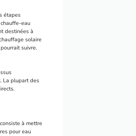
es étapes
e chauffe-eau
nt destinées à
chauffage solaire
pourrait suivre.
essus
t. La plupart des
rects.
 consiste à mettre
ires pour eau