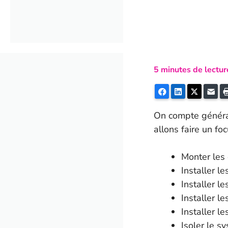
5
minutes de lectur
Facebook
LinkedIn
Twitter
E-m
On compte général
allons faire un fo
Monter les 
Installer l
Installer l
Installer l
Installer l
Isoler le s