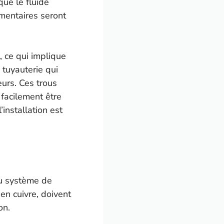
que le fluide
émentaires seront
t, ce qui implique
 tuyauterie qui
eurs. Ces trous
 facilement être
installation est
au système de
en cuivre, doivent
on.