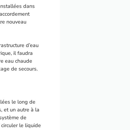
installées dans
e raccordement
otre nouveau
rastructure d’eau
que, il faudra
tre eau chaude
ckage de secours.
lées le long de
 et un autre à la
u système de
circuler le liquide