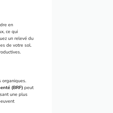
ndre en
x, ce qui
ctuez un relevé du
es de votre sol.
roductives.
s organiques.
menté (BRF)
peut
isant une plus
peuvent