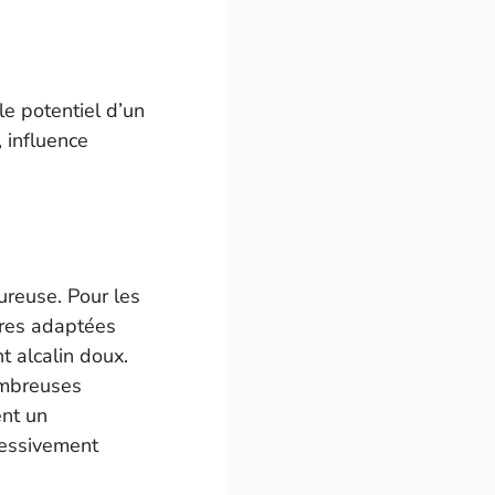
le potentiel d’un
, influence
ureuse. Pour les
tures adaptées
t alcalin doux.
ombreuses
ent un
cessivement