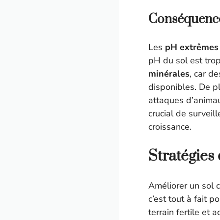
Conséquence
Les
pH extrêmes
pH du sol est tro
minérales
, car d
disponibles. De p
attaques d’animau
crucial de surveil
croissance.
Stratégies
Améliorer un sol c
c’est tout à fait 
terrain fertile et a