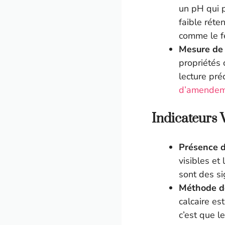
un pH qui p
faible réte
comme le f
Mesure de l
propriétés
lecture préc
d’amendem
Indicateurs 
Présence de
visibles et
sont des si
Méthode de 
calcaire es
c’est que le