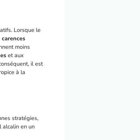
tifs. Lorsque le
e
carences
ennent moins
ies
et aux
onséquent, il est
ropice à la
nnes stratégies,
l alcalin en un