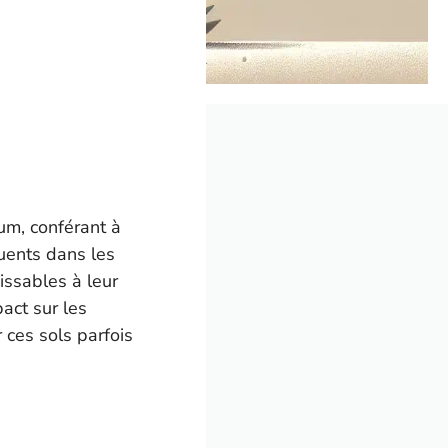
ium, conférant à
quents dans les
issables à leur
pact sur les
r ces sols parfois