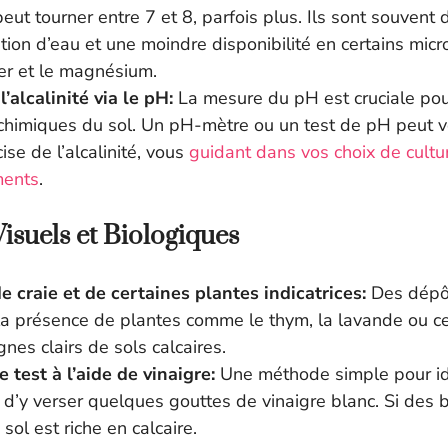
eut tourner entre 7 et 8, parfois plus. Ils sont souvent 
ntion d’eau et une moindre disponibilité en certains mic
er et le magnésium.
’alcalinité via le pH:
La mesure du pH est cruciale po
 chimiques du sol. Un pH-mètre ou un test de pH peut 
ise de l’alcalinité, vous
guidant dans vos choix de cultu
ents
.
Visuels et Biologiques
 craie et de certaines plantes indicatrices:
Des dépôt
 la présence de plantes comme le thym, la lavande ou c
gnes clairs de sols calcaires.
test à l’aide de vinaigre:
Une méthode simple pour ide
t d’y verser quelques gouttes de vinaigre blanc. Si des 
 sol est riche en calcaire.