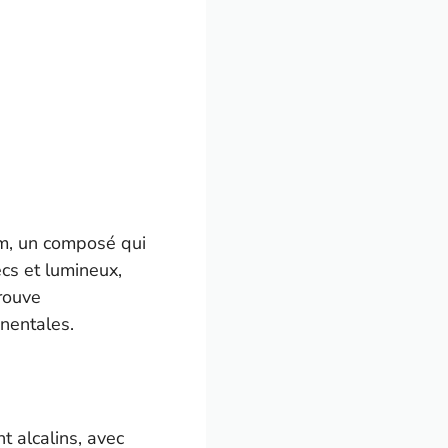
um, un composé qui
ecs et lumineux,
trouve
nentales.
t alcalins, avec