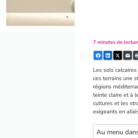
7
minutes de lectur
Facebook
LinkedIn
Twitter
E-m
Les sols calcaires
ces terrains une s
régions méditerran
teinte claire et à 
cultures et les st
exigeants en allié
Au menu dans 