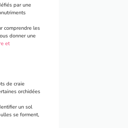
défiés par une
ronutriments
ur comprendre les
vous donner une
re et
s de craie
ertaines orchidées
ntifier un sol
bulles se forment,