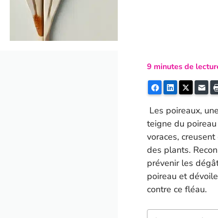
9
minutes de lectur
Facebook
LinkedIn
Twitter
E-m
Les poireaux, une 
teigne du poireau
voraces, creusent
des plants. Reconn
prévenir les dégât
poireau et dévoile
contre ce fléau.