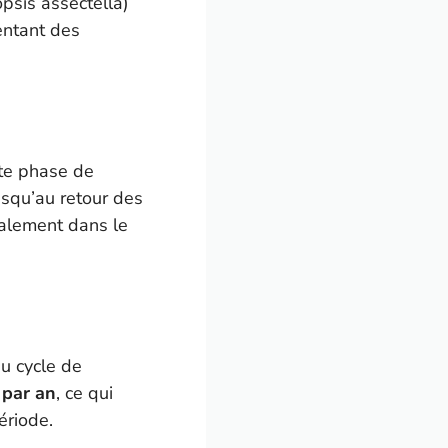
psis assectella)
entant des
tte phase de
usqu’au retour des
alement dans le
u cycle de
 par an
, ce qui
ériode.