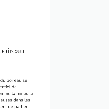
 poireau
 du poireau se
entiel de
 comme la mineuse
ueuses dans les
cent de part en