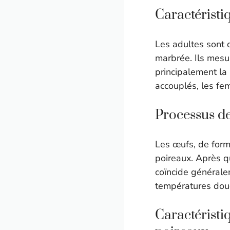
Caractéristi
Les adultes sont d
marbrée. Ils mesu
principalement la n
accouplés, les fe
Processus de
Les œufs, de form
poireaux. Après qu
coïncide générale
températures douc
Caractéristi