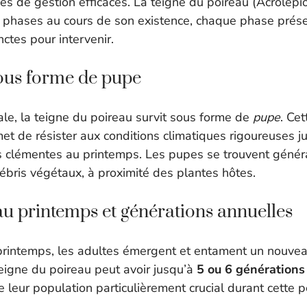
s de gestion efficaces. La teigne du poireau (Acrolepio
s phases au cours de son existence, chaque phase prés
nctes pour intervenir.
ous forme de pupe
ale, la teigne du poireau survit sous forme de
pupe
. Ce
et de résister aux conditions climatiques rigoureuses j
s clémentes au printemps. Les pupes se trouvent génér
ébris végétaux, à proximité des plantes hôtes.
u printemps et générations annuelles
 printemps, les adultes émergent et entament un nouvea
teigne du poireau peut avoir jusqu’à
5 ou 6 générations
e leur population particulièrement crucial durant cette p