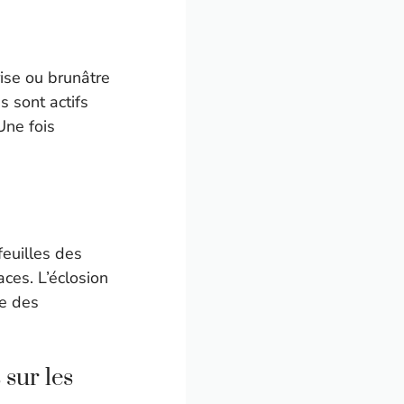
rise ou brunâtre
 sont actifs
 Une fois
feuilles des
aces. L’éclosion
me des
 sur les