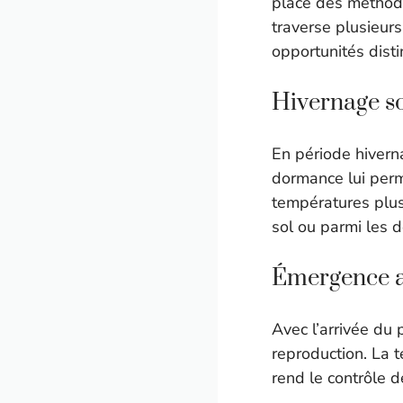
place des méthode
traverse plusieur
opportunités disti
Hivernage s
En période hivern
dormance lui perm
températures plu
sol ou parmi les d
Émergence a
Avec l’arrivée du
reproduction. La 
rend le contrôle d