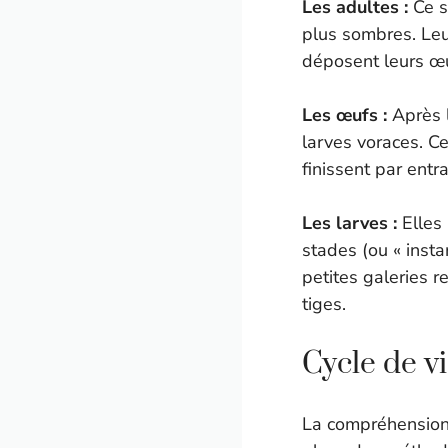
Les adultes :
Ce s
plus sombres. Leu
déposent leurs œuf
Les œufs :
Après l
larves voraces. Ce
finissent par entr
Les larves :
Elles
stades (ou « inst
petites galeries r
tiges.
Cycle de vi
La compréhensio