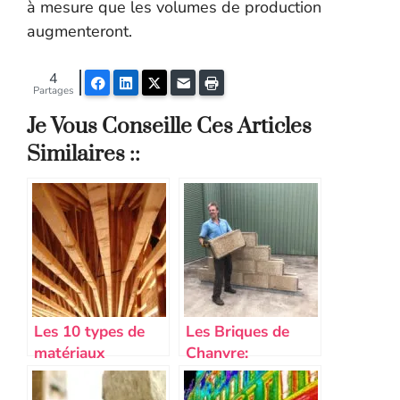
à mesure que les volumes de production
augmenteront.
4
Facebook
LinkedIn
Twitter
E-mail
Imprimer
Partages
Je Vous Conseille Ces Articles
Similaires ::
Les 10 types de
Les Briques de
matériaux
Chanvre:
écologiques pour
avantages,
une construction
inconvénients, prix