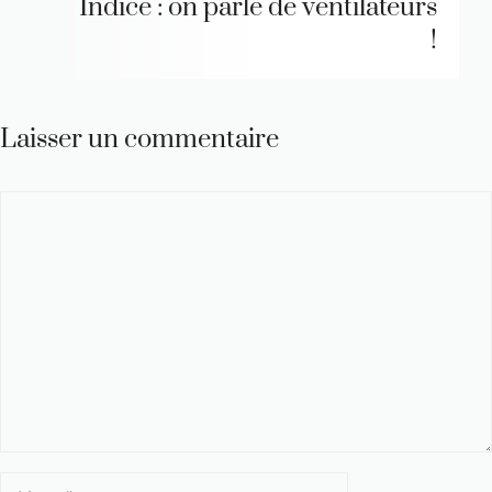
Indice : on parle de ventilateurs
!
Laisser un commentaire
Commentaire
Nom