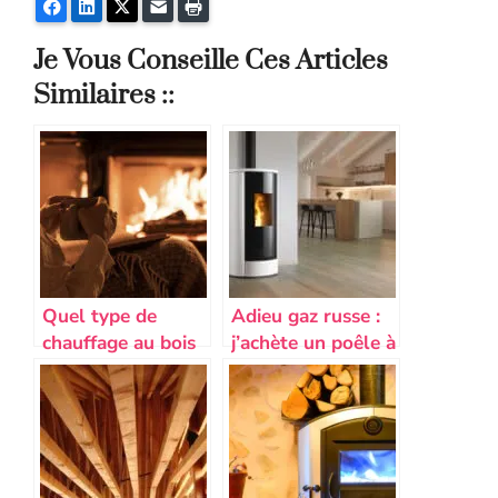
Facebook
LinkedIn
Twitter
E-mail
Imprimer
Je Vous Conseille Ces Articles
Similaires ::
Quel type de
Adieu gaz russe :
chauffage au bois
j’achète un poêle à
choisir ? 47 types
pellet ! Et voici le
de chauffage au
guide d’achat
bois décortiqués !