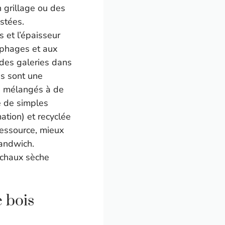
n grillage ou des
stées.
 et l’épaisseur
ophages et aux
 des galeries dans
is sont une
is mélangés à de
ue de simples
mation) et recyclée
ressource, mieux
sandwich.
a chaux sèche
 bois