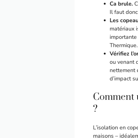
Ca brule.
C’
Il faut don
Les copeau
matériaux i
importante 
Thermique.
Vérifiez l’
ou venant d
nettement 
d’impact su
Comment ut
?
L’isolation en co
maisons – idéalem