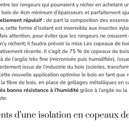
ontre les rongeurs qui pourraient y nicher en achetant u
 bois de 4cm minimum d’épaisseurs et parfaitement aju
rellement répulsif :
de part la composition des essences
, cette forme d’isolant est insensible aux insectes xyl
ais attention, pour éviter que les rongeurs ne creusent
u n’y nichent; il faudra prévoir la mise Les copeaux de bo
lativement récente. Il s’agit de 75 % de copeaux de bo
 à de l’argile très fine (micronisée puis humidifiée). Iss
ectement issus de l’industrie du bois (scieries, transfor
 cette nouvelle application optimise le bois en tant que 
la fibre de bois. en place de grillages métalliques en 
rès bonne résistance à l’humidité
grâce à l’argile ou l
ute.
nts d’une isolation en copeaux de