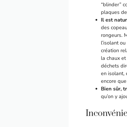
“blinder” c
plaques de
Il est natu
des copeaux
rongeurs. M
l’isolant o
création re
la chaux et
déchets dir
en isolant,
encore que 
Bien sûr, t
qu’on y ajo
Inconvénie