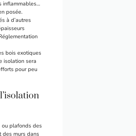
ès inflammables…
bien posée.
s à d’autres
 épaisseurs
 Réglementation
des bois exotiques
 isolation sera
fforts pour peu
’isolation
s ou plafonds des
nt des murs dans