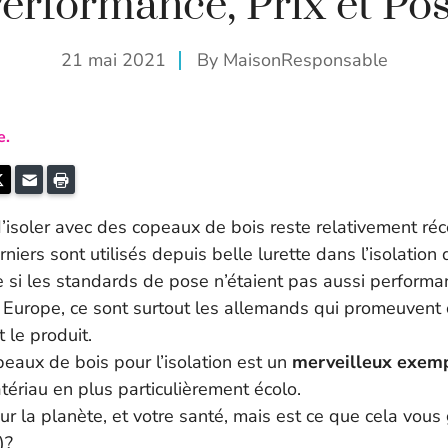
erformance, Prix et Po
21 mai 2021
By
MaisonResponsable
e.
k
kedIn
Twitter
E-mail
Imprimer
 d’isoler avec des copeaux de bois reste relativement r
iers sont utilisés depuis belle lurette dans l’isolation
si les standards de pose n’étaient pas aussi performa
n Europe, ce sont surtout les allemands qui promeuvent 
 le produit.
opeaux de bois pour l’isolation est un
merveilleux exem
ériau en plus particulièrement écolo.
ur la planète, et votre santé, mais est ce que cela vous
s)?