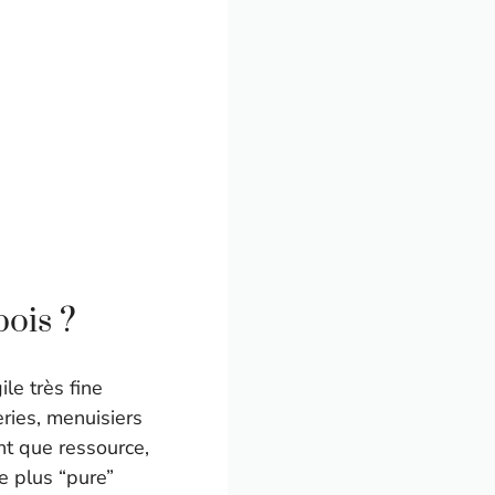
ois ?
le très fine
eries, menuisiers
ant que ressource,
me plus “pure”