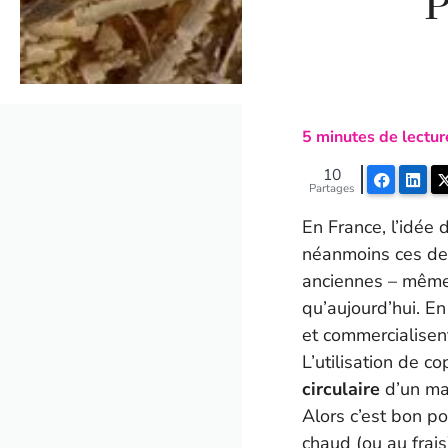
P
5
minutes de lectur
10
Faceboo
Lin
Partages
En France, l’idée
néanmoins ces dern
anciennes – même 
qu’aujourd’hui. E
et commercialisent
L’utilisation de c
circulaire
d’un mat
Alors c’est bon po
chaud (ou au frai