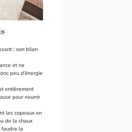
is
sant : son bilan
ance et ne
Donc peu d’énergie
est entièrement
ouse pour nourrir
ent les copeaux en
ou de la chaux
 faudra la