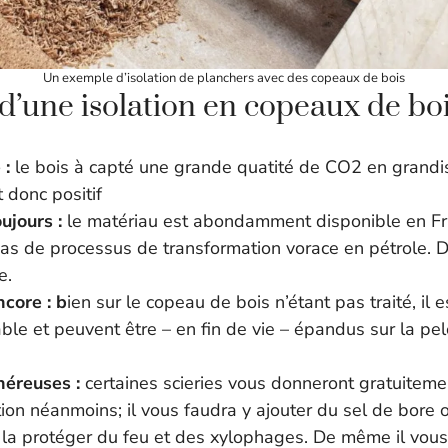
Un exemple d’isolation de planchers avec des copeaux de bois
d’une isolation en copeaux de bo
 :
le bois à capté une grande quatité de CO2 en grandis
 donc positif
oujours :
le matériau est abondamment disponible en Fr
as de processus de transformation vorace en pétrole. 
te.
ncore : b
ien sur le copeau de bois n’étant pas traité, il 
le et peuvent être – en fin de vie – épandus sur la pel
néreuses :
certaines scieries vous donneront gratuitem
tion néanmoins; il vous faudra y ajouter du sel de bore 
la protéger du feu et des xylophages. De même il vous