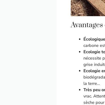
Avantages 
Écologique
carbone est
Ecologie t
nécessite p
grise indui
Ecologie e
biodégradab
la terre…
Très peu o
vrac. Atten
sèche pour 