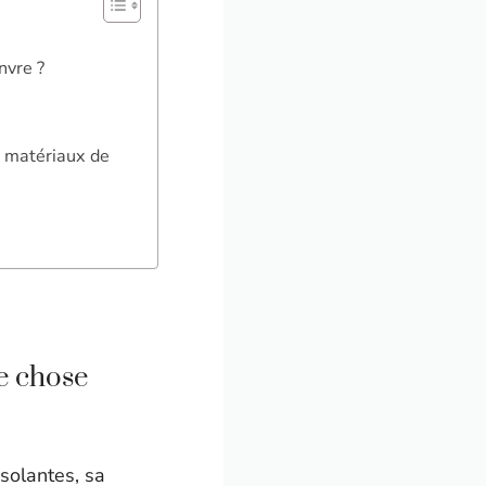
nvre ?
s matériaux de
e chose
isolantes, sa