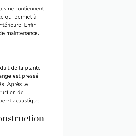
les ne contiennent
ce qui permet à
ntérieure. Enfin,
 de maintenance.
duit de la plante
élange est pressé
és. Après le
ruction de
ue et acoustique.
onstruction