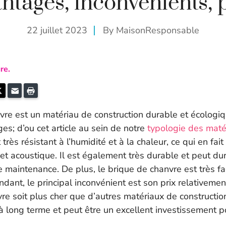
ntages, inconvénients, 
22 juillet 2023
By
MaisonResponsable
re.
k
kedIn
Twitter
E-mail
Imprimer
vre est un matériau de construction durable et écologiq
s; d’ou cet article au sein de notre
typologie des maté
st très résistant à l’humidité et à la chaleur, ce qui en fai
 et acoustique. Il est également très durable et peut d
 maintenance. De plus, le brique de chanvre est très faci
ndant, le principal inconvénient est son prix relativeme
re soit plus cher que d’autres matériaux de construction,
à long terme et peut être un excellent investissement p