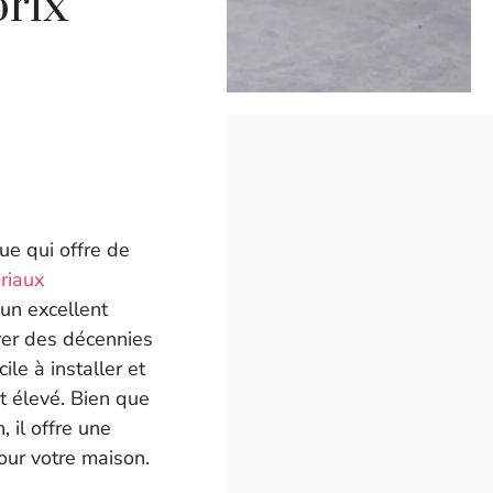
prix
ue qui offre de
riaux
t un excellent
urer des décennies
le à installer et
nt élevé. Bien que
 il offre une
our votre maison.