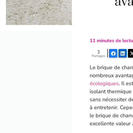
ava
11
minutes de lectu
3
Faceboo
Lin
Partages
Le brique de chan
nombreux avantage
écologiques
. Il e
isolant thermique
sans nécessiter de
à entretenir. Cepe
le brique de chanv
excellente valeur 