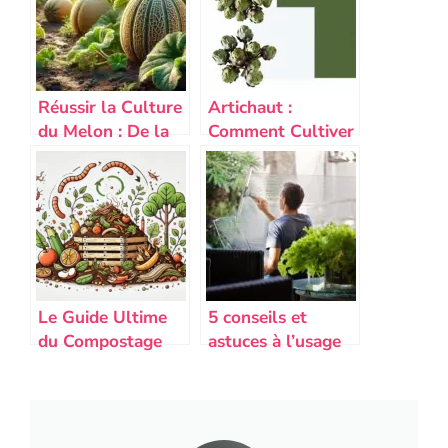
Réussir la Culture
Artichaut :
du Melon : De la
Comment Cultiver
Graine à la
ce Légume aux
Récolte
Milles Vertus ?
Le Guide Ultime
5 conseils et
du Compostage
astuces à l’usage
Naturel pour un
des gens pressés
Jardin Épanoui
qui veulent
pourtant nettoyer
leur maison sans