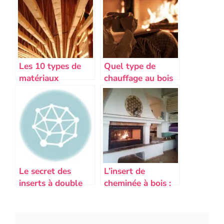
Les 10 types de
Quel type de
matériaux
chauffage au bois
écologiques pour
choisir ? 47 types
une construction
de chauffage au
durable
bois décortiqués !
Le secret des
L’insert de
inserts à double
cheminée à bois :
combustion :
un choix
économie
chaleureux pour
d’énergie et
un foyer éco-