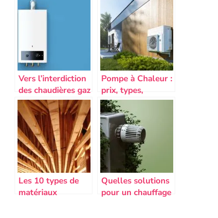
Vers l’interdiction
Pompe à Chaleur :
des chaudières gaz
prix, types,
: Quelle rentabilité
avantages et
comparée pompes
installation
à chaleur vs
chaudière gaz ?
Les 10 types de
Quelles solutions
matériaux
pour un chauffage
écologiques pour
plus écologique ?
une construction