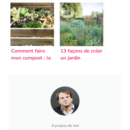
jardin paysager en
écologiques pour
12 étapes ?
une construction
durable
Comment faire
13 façons de créer
mon compost : le
un jardin
guide complet du
écologique
compostage
A propos de moi